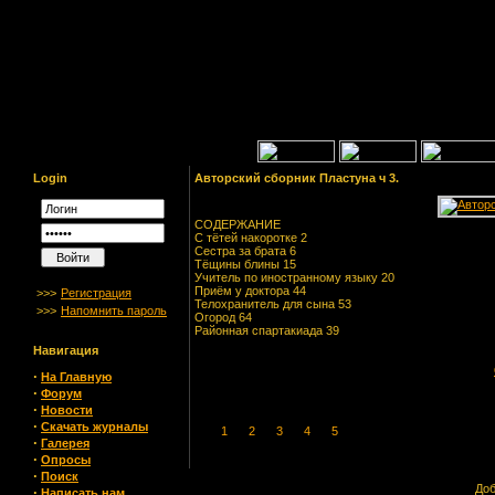
Login
Авторский сборник Пластуна ч 3.
СОДЕРЖАНИЕ
С тётей накоротке 2
Сестра за брата 6
Тёщины блины 15
Учитель по иностранному языку 20
Приём у доктора 44
>>>
Регистрация
Телохранитель для сына 53
>>>
Напомнить пароль
Огород 64
Районная спартакиада 39
Навигация
·
На Главную
·
Форум
·
Новости
·
Скачать журналы
1
2
3
4
5
·
Галерея
·
Опросы
·
Поиск
Доб
·
Написать нам