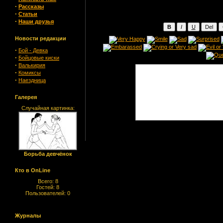
·
Рассказы
·
Статьи
·
Наши друзья
Новости редакции
·
Бой - Девка
·
Бойцовые киски
·
Валькирия
·
Комиксы
·
Наездница
Галерея
Случайная картинка:
Борьба девчёнок
Кто в OnLine
Всего: 8
Гостей: 8
Пользователей: 0
Журналы