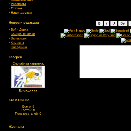
·
Рассказы
·
Статьи
·
Наши друзья
Новости редакции
·
Бой - Девка
·
Бойцовые киски
·
Валькирия
·
Комиксы
·
Наездница
Галерея
Случайная картинка:
Блондинка
Кто в OnLine
Всего: 8
Гостей: 8
Пользователей: 0
Журналы