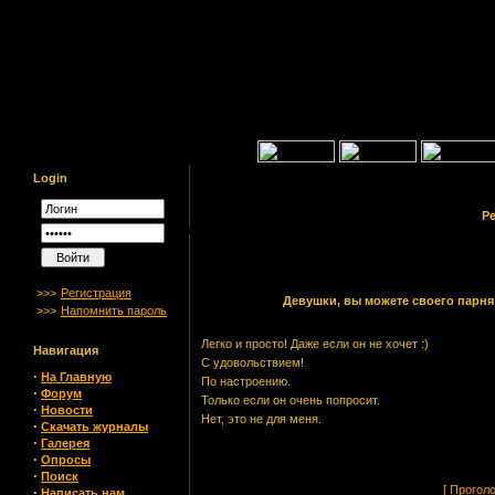
Login
Ре
>>>
Регистрация
Девушки, вы можете своего парня
>>>
Напомнить пароль
Легко и просто! Даже если он не хочет :)
Навигация
С удовольствием!
·
На Главную
По настроению.
·
Форум
Только если он очень попросит.
·
Новости
Нет, это не для меня.
·
Скачать журналы
·
Галерея
·
Опросы
·
Поиск
[
Прогол
·
Написать нам