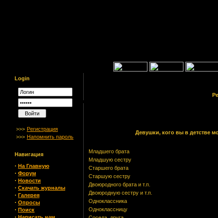
Login
Ре
>>>
Регистрация
Девушки, кого вы в детстве м
>>>
Напомнить пароль
Младшего брата
Навигация
Младшую сестру
·
На Главную
Старшего брата
·
Форум
Старшую сестру
·
Новости
Двоюродного брата и т.п.
·
Скачать журналы
Двоюродную сестру и т.п.
·
Галерея
Одноклассника
·
Опросы
·
Одноклассницу
Поиск
·
Написать нам
Соседа, друга