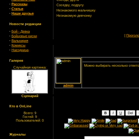
·
Рассказы
Соседку, подругу
·
Статьи
Незнакомого мальчишку
·
Наши друзья
Незнакомую девчонку
Новости редакции
·
Бой - Девка
·
[
Прогол
Бойцовые киски
·
Валькирия
·
Комиксы
·
Наездница
Галерея
Можно выбирать несколько ответо
Случайная картинка:
admin
Сценарий
Кто в OnLine
Всего: 9
Гостей: 9
Пользователей: 0
Журналы