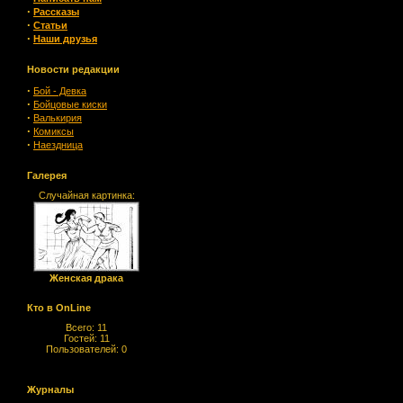
·
Рассказы
·
Статьи
·
Наши друзья
Новости редакции
·
Бой - Девка
·
Бойцовые киски
·
Валькирия
·
Комиксы
·
Наездница
Галерея
Случайная картинка:
Женская драка
Кто в OnLine
Всего: 11
Гостей: 11
Пользователей: 0
Журналы