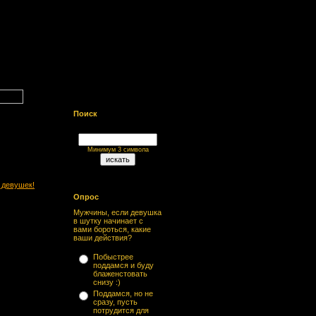
Поиск
Минимум 3 символа
и девушек!
Опрос
Мужчины, если девушка
в шутку начинает с
вами бороться, какие
ваши действия?
Побыстрее
поддамся и буду
блаженстовать
снизу :)
Поддамся, но не
сразу, пусть
потрудится для