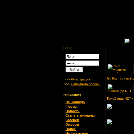
Login
GirlFight.ru - вс
>>>
Регистрация
>>>
Напомнить пароль
Навигация
КиноБанда.NET - 
·
На Главную
·
Форум
·
Новости
·
Скачать журналы
·
Галерея
·
Опросы
·
Поиск
·
Написать нам