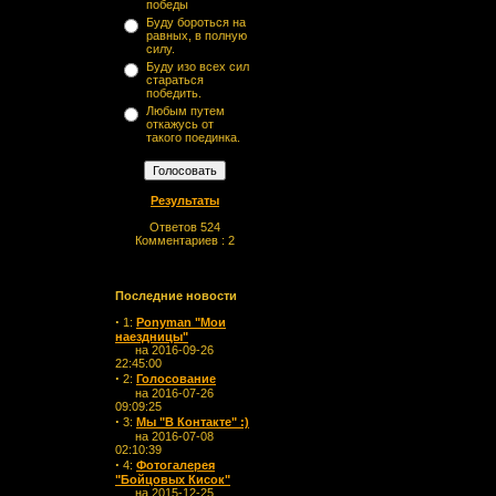
победы
Буду бороться на
равных, в полную
силу.
Буду изо всех сил
стараться
победить.
Любым путем
откажусь от
такого поединка.
Результаты
Ответов 524
Комментариев : 2
Последние новости
·
1:
Ponyman "Мои
наездницы"
на 2016-09-26
22:45:00
·
2:
Голосование
на 2016-07-26
09:09:25
·
3:
Мы "В Контакте" :)
на 2016-07-08
02:10:39
·
4:
Фотогалерея
"Бойцовых Кисок"
на 2015-12-25