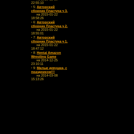
22:55:10
·
5:
Авторский
сборник Пластуна ч 3.
на 2015-01-22
18:58:26
·
6:
Авторский
сборник Пластуна ч 2.
на 2015-01-22
18:55:01
·
7:
Авторский
сборник Пластуна ч 1.
на 2015-01-22
18:47:12
·
8:
Hentai Amazon
Wrestling Game
на 2014-12-25
23:10:11
·
9:
Милые девушки, с
праздником!!!
на 2014-03-08
15:13:26