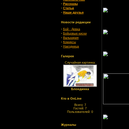
·
Рассказы
·
Статьи
·
Наши друзья
Новости редакции
·
Бой - Девка
·
Бойцовые киски
·
Валькирия
·
Комиксы
·
Наездница
Галерея
Случайная картинка:
Блондинка
Кто в OnLine
Всего: 7
Гостей: 7
Пользователей: 0
Журналы