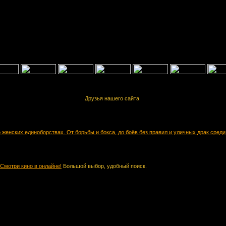
Друзья нашего сайта
ё о женских единоборствах. От борьбы и бокса, до боёв без правил и уличных драк сред
Смотри кино в онлайне!
Большой выбор, удобный поиск.