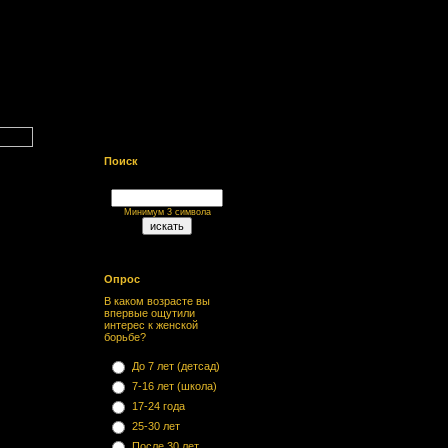
Поиск
Минимум 3 символа
Опрос
В каком возрасте вы
впервые ощутили
интерес к женской
борьбе?
До 7 лет (детсад)
7-16 лет (школа)
17-24 года
25-30 лет
После 30 лет