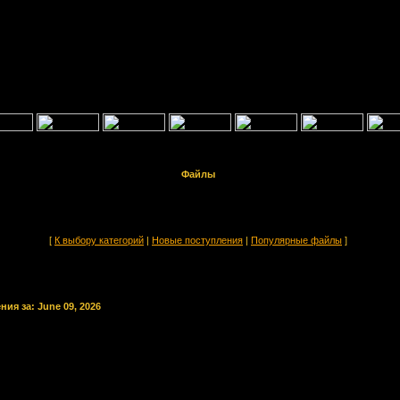
Файлы
[
К выбору категорий
|
Новые поступления
|
Популярные файлы
]
ия за: June 09, 2026