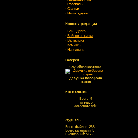
·
Рассказы
·
Статьи
·
Наши друзья
Новости редакции
·
Бой - Девка
·
Бойцовые киски
·
Валькирия
·
Комиксы
·
Наездница
Галерея
Случайная картинка:
Девушка поборола
парня
Кто в OnLine
Всего: 5
Гостей: 5
Пользователей: 0
Журналы
Всего файлов: 268
Всего категорий: 5
Скачиваний: 5122