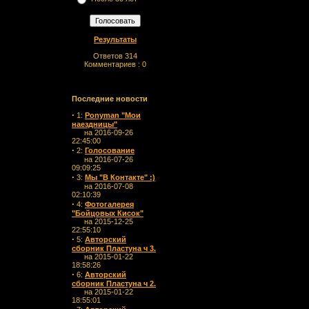
Результаты
Ответов 314
Комментариев : 0
Последние новости
·
1:
Ponyman "Мои
наездницы"
на 2016-09-26
22:45:00
·
2:
Голосование
на 2016-07-26
09:09:25
·
3:
Мы "В Контакте" :)
на 2016-07-08
02:10:39
·
4:
Фотогалерея
"Бойцовых Кисок"
на 2015-12-25
22:55:10
·
5:
Авторский
сборник Пластуна ч 3.
на 2015-01-22
18:58:26
·
6:
Авторский
сборник Пластуна ч 2.
на 2015-01-22
18:55:01