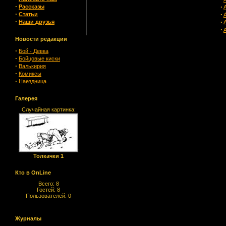
·
·
Рассказы
·
·
Статьи
·
·
Наши друзья
·
Новости редакции
·
Бой - Девка
·
Бойцовые киски
·
Валькирия
·
Комиксы
·
Наездница
Галерея
Случайная картинка:
Толкачки 1
Кто в OnLine
Всего: 8
Гостей: 8
Пользователей: 0
Журналы