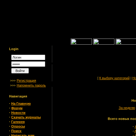
Login
[
К выбору категорий
|
Но
>>>
Регистрация
>>>
Напомнить пароль
Навигация
Но
·
На Главную
·
За неделю
Форум
·
Новости
·
Скачать журналы
Всего новых пос
·
Галерея
·
·
Опросы
·
·
Поиск
·
·
Написать нам