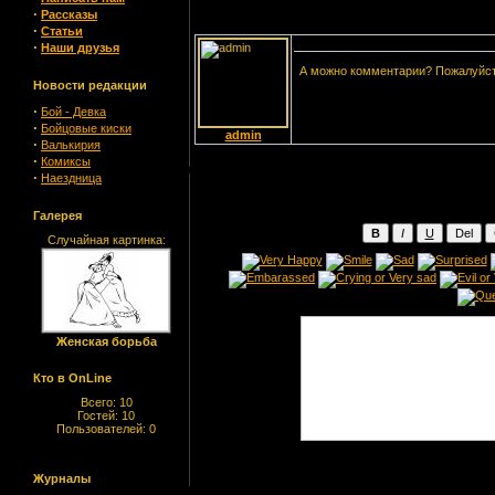
·
Рассказы
·
Статьи
·
Наши друзья
А можно комментарии? Пожалуйс
Новости редакции
·
Бой - Девка
·
Бойцовые киски
admin
·
Валькирия
·
Комиксы
·
Наездница
Галерея
Случайная картинка:
Женская борьба
Кто в OnLine
Всего: 10
Гостей: 10
Пользователей: 0
Журналы