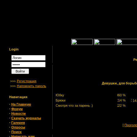
Login
Ре
>>>
Регистрация
Девушки, для борьб
>>>
Напомнить пароль
Юбку
Навигация
Брюки
14
·
На Главную
Смотря что за парень :)
·
Форум
·
Новости
·
Скачать журналы
·
Галерея
[
Прогол
·
Опросы
·
Поиск
·
Написать нам