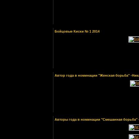
·
10:
Валькирия № 2 2014
[Скачиваний: 20]
Популярные файлы
·
1:
Валькирия № 12 2009
[Скачиваний: 86]
Бойцовые Киски № 1 2014
·
2:
Валькирия № 11 2011
[Скачиваний: 67]
·
3:
Наездница № 1
[Скачиваний: 67]
·
4:
Наездница № 4
[Скачиваний: 58]
·
5:
Альманах "Бой
Девка" №1 2006
Автор года в номинации "Женская борьба" -Ника
[Скачиваний: 53]
·
6:
Наездница № 6
[Скачиваний: 53]
·
7:
Гимнастика
[Скачиваний: 52]
·
8:
Валькирия № 5 2012
[Скачиваний: 47]
Авторы года в номинации "Смешанная борьба" - 
·
9:
Наездница № 2
[Скачиваний: 44]
·
10:
Бой-девка № 2 (10)
2010