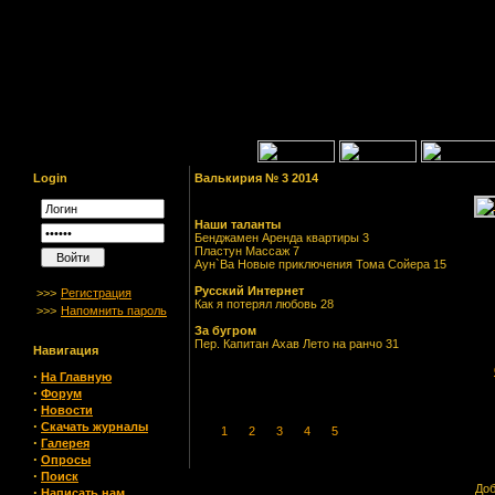
Login
Валькирия № 3 2014
Наши таланты
Бенджамен Аренда квартиры 3
Пластун Массаж 7
Аун`Ва Новые приключения Тома Сойера 15
Русский Интернет
>>>
Регистрация
Как я потерял любовь 28
>>>
Напомнить пароль
За бугром
Пер. Капитан Ахав Лето на ранчо 31
Навигация
·
На Главную
·
Форум
·
Новости
·
Скачать журналы
1
2
3
4
5
·
Галерея
·
Опросы
·
Поиск
Доб
·
Написать нам