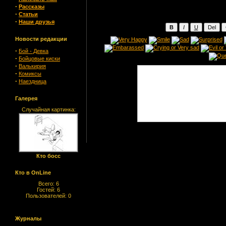
·
Рассказы
·
Статьи
·
Наши друзья
Новости редакции
·
Бой - Девка
·
Бойцовые киски
·
Валькирия
·
Комиксы
·
Наездница
Галерея
Случайная картинка:
Кто босс
Кто в OnLine
Всего: 6
Гостей: 6
Пользователей: 0
Журналы