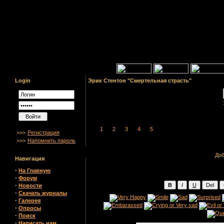
Login
Эрик Стентон "Смертельная страсть"
1
2
3
4
5
>>>
Регистрация
>>>
Напомнить пароль
Доб
Навигация
·
На Главную
·
Форум
·
Новости
·
Скачать журналы
·
Галерея
·
Опросы
·
Поиск
·
Написать нам