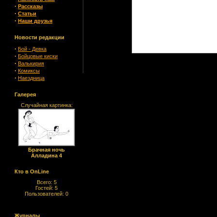
·
Рассказы
·
Статьи
·
Наши друзья
Новости редакции
·
Бой - Девка
·
Бойцовые киски
·
Валькирия
·
Комиксы
·
Наездница
Галерея
Случайная картинка:
Брачная ночь
Алладина 4
Кто в OnLine
Всего: 5
Гостей: 5
Пользователей: 0
Журналы