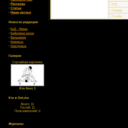
·
Рассказы
ICQ:
·
Статьи
Откуда:
·
Наши друзья
О себе:
Новости редакции
·
Бой - Девка
·
Бойцовые киски
·
Валькирия
·
Комиксы
·
Наездница
Галерея
Случайная картинка:
Кто босс 1
Кто в OnLine
Всего: 11
Гостей: 11
Пользователей: 0
Журналы