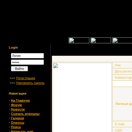
Login
Ник:
Дата регис
Комментар
>>>
Регистрация
>>>
Напомнить пароль
Навигация
·
На Главную
Личные д
·
Форум
·
Новости
·
Скачать журналы
·
Галерея
·
Опросы
E-mail:
·
Поиск
Сайт:
·
Написать нам