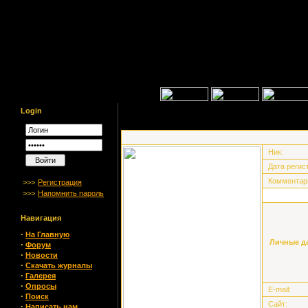
Login
Ник:
Дата регис
Комментар
>>>
Регистрация
>>>
Напомнить пароль
Навигация
·
На Главную
Личные д
·
Форум
·
Новости
·
Скачать журналы
·
Галерея
·
Опросы
E-mail:
·
Поиск
Сайт:
·
Написать нам