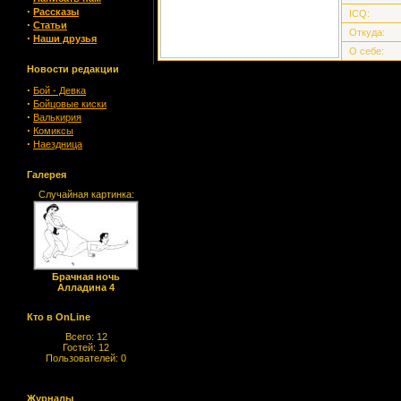
·
Рассказы
ICQ:
·
Статьи
Откуда:
·
Наши друзья
О себе:
Новости редакции
·
Бой - Девка
·
Бойцовые киски
·
Валькирия
·
Комиксы
·
Наездница
Галерея
Случайная картинка:
Брачная ночь
Алладина 4
Кто в OnLine
Всего: 12
Гостей: 12
Пользователей: 0
Журналы