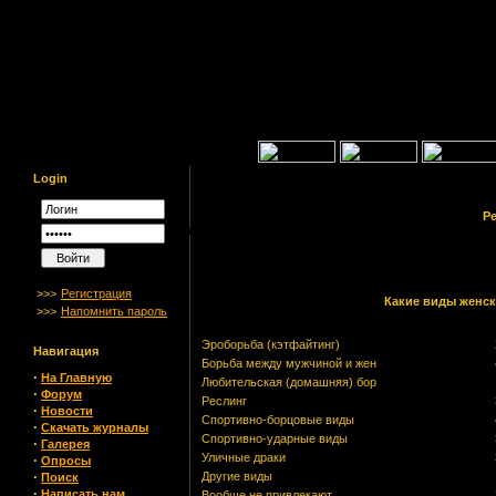
Login
Ре
>>>
Регистрация
Какие виды женск
>>>
Напомнить пароль
Эроборьба (кэтфайтинг)
Навигация
Борьба между мужчиной и жен
·
На Главную
Любительская (домашняя) бор
·
Форум
Реслинг
·
Новости
Спортивно-борцовые виды
·
Скачать журналы
Спортивно-ударные виды
·
Галерея
Уличные драки
·
Опросы
·
Другие виды
Поиск
·
Написать нам
Вообще не привлекают