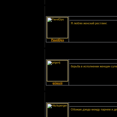
·
9:
Бойцовые Киски № 4
2014
[Скачиваний: 10]
·
10:
Валькирия № 2 2014
[Скачиваний: 20]
Я люблю женский рестлинг.
Популярные файлы
·
1:
Валькирия № 12 2009
[Скачиваний: 86]
PavelDps
·
2:
Валькирия № 11 2011
[Скачиваний: 67]
·
3:
Наездница № 1
[Скачиваний: 67]
·
борьба в исполнении женщин супе
4:
Наездница № 4
[Скачиваний: 58]
·
5:
Альманах "Бой
Девка" №1 2006
grigorij
[Скачиваний: 53]
·
6:
Наездница № 6
[Скачиваний: 53]
·
7:
Гимнастика
[Скачиваний: 52]
Обожаю дзюдо между парнем и де
·
8:
Валькирия № 5 2012
[Скачиваний: 47]