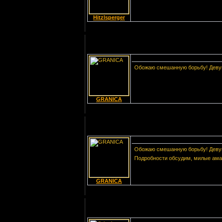
·
9:
Наездница № 2
[Скачиваний: 44]
Hitzlsperger
·
10:
Бой-девка № 2 (10)
2010
[Скачиваний: 43]
Обожаю смешанную борьбу! Девушк
GRANICA
Обожаю смешанную борьбу! Девушк
Подробности обсудим, милые ама
GRANICA