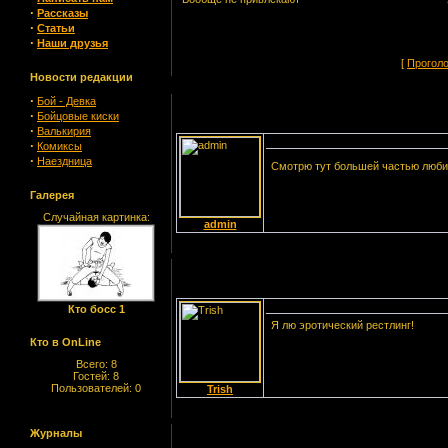
·
Рассказы
·
Статьи
·
Наши друзья
[
Прогол
Новости редакции
·
Бой - Девка
·
Бойцовые киски
·
Валькирия
·
Комиксы
·
Наездница
Смотрю тут большей частью люб
Галерея
Случайная картинка:
admin
Кто босс 1
Я лю эротический рестлинг!
Кто в OnLine
Всего: 8
Гостей: 8
Пользователей: 0
Trish
Журналы