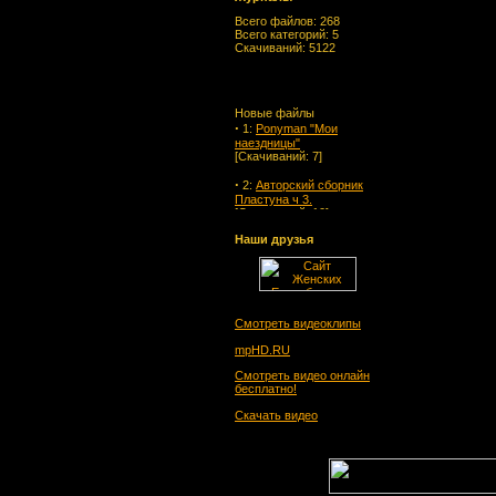
Всего файлов: 268
Всего категорий: 5
Скачиваний: 5122
Новые файлы
·
1:
Ponyman "Мои
наездницы"
[Скачиваний: 7]
·
2:
Авторский сборник
Пластуна ч 3.
[Скачиваний: 10]
·
3:
Авторский сборник
Наши друзья
Пластуна ч 2.
[Скачиваний: 10]
·
4:
Авторский сборник
Пластуна ч 1.
[Скачиваний: 17]
Смотреть видеоклипы
·
5:
Альманах "Бой-
mpHD.RU
девка" № 1 2014
Смотреть видео онлайн
[Скачиваний: 20]
бесплатно!
·
6:
Валькирия № 4 2014
Скачать видео
[Скачиваний: 32]
·
7:
Бойцовые Киски № 4.
2014
[Скачиваний: 15]