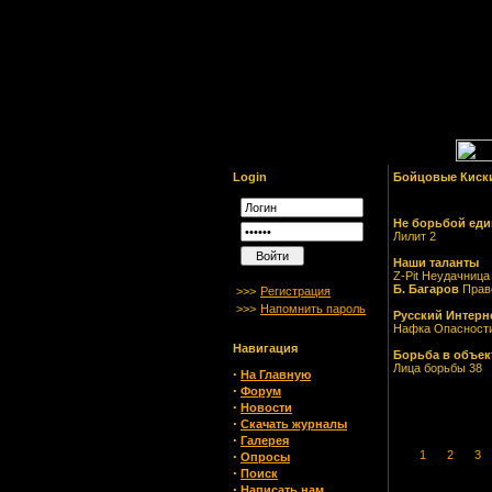
Login
Бойцовые Киски
Не борьбой ед
Лилит 2
Наши таланты
Z-Pit Неудачница
Б. Багаров
Прав
>>>
Регистрация
>>>
Напомнить пароль
Русский Интерн
Нафка Опасности
Навигация
Борьба в объек
Лица борьбы 38
·
На Главную
·
Форум
·
Новости
·
Скачать журналы
·
Галерея
·
1
2
3
Опросы
·
Поиск
·
Написать нам