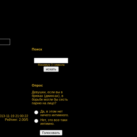
Поиск
Минимум 3 символа
Опрос
Девушки, если вы в
брюках (джинсах), в
борьбе могли бы сесть
парню на лицо?
Да, в этом нет
ничего интимного.
13-11-19 21:00:22
Рейтинг: 2.00/5
Нет, это все-таки
интимно.