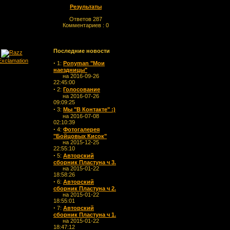
Результаты
Ответов 287
Комментариев : 0
Последние новости
·
1:
Ponyman "Мои
наездницы"
на 2016-09-26
22:45:00
·
2:
Голосование
на 2016-07-26
09:09:25
·
3:
Мы "В Контакте" :)
на 2016-07-08
02:10:39
·
4:
Фотогалерея
"Бойцовых Кисок"
на 2015-12-25
22:55:10
·
5:
Авторский
сборник Пластуна ч 3.
на 2015-01-22
18:58:26
·
6:
Авторский
сборник Пластуна ч 2.
на 2015-01-22
18:55:01
·
7:
Авторский
сборник Пластуна ч 1.
на 2015-01-22
18:47:12