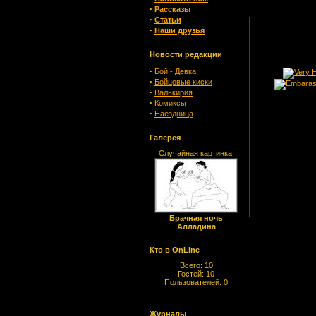
·
Рассказы
·
Статьи
·
Наши друзья
Новости редакции
·
Бой - Девка
·
Бойцовые киски
·
Валькирия
·
Комиксы
·
Наездница
Галерея
Случайная картинка:
Брачная ночь
Алладина
Кто в OnLine
Всего: 10
Гостей: 10
Пользователей: 0
Журналы