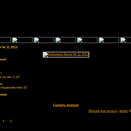
 № 11 2013
иной
 7
о на лес-2 24
ет
 журналистики 33
тиве
Скачать журнал
Версия для печати
|
admin
20
4
5