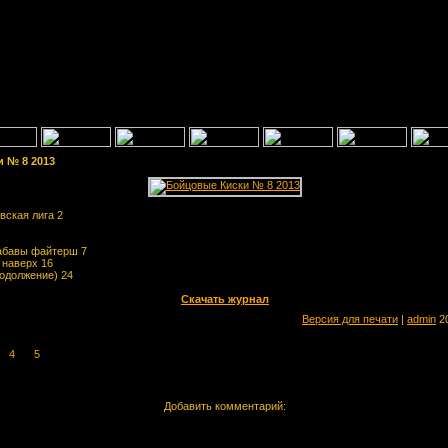
 № 8 2013
вская лига 2
абавы файтерш 7
 наверх 16
родолжение) 24
Скачать журнал
Версия для печати
|
admin
20
4
5
Добавить комментарий: