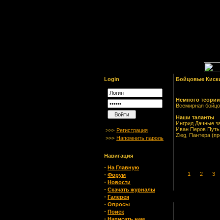
Login
Бойцовые Киски
Немного теории
Всемирная бойцо
Наши таланты
Ингрид Дачные з
Иван Перов Путь
>>>
Регистрация
Zieg, Пантера (п
>>>
Напомнить пароль
Навигация
·
На Главную
·
1
2
3
Форум
·
Новости
·
Скачать журналы
·
Галерея
·
Опросы
·
Поиск
·
Написать нам