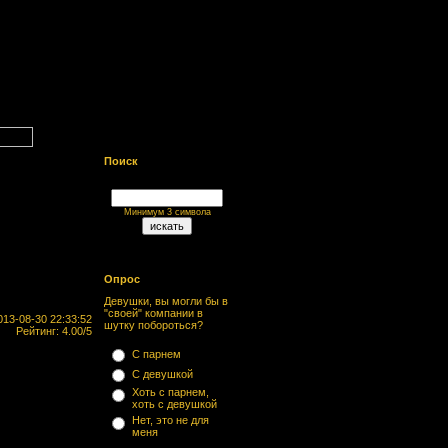
Поиск
Минимум 3 символа
Опрос
Девушки, вы могли бы в
"своей" компании в
13-08-30 22:33:52
шутку побороться?
Рейтинг: 4.00/5
С парнем
С девушкой
Хоть с парнем,
хоть с девушкой
Нет, это не для
меня