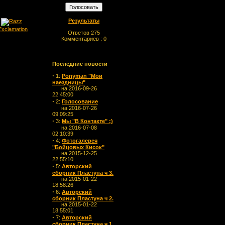
Результаты
Ответов 275
Комментариев : 0
Последние новости
·
1:
Ponyman "Мои
наездницы"
на 2016-09-26
22:45:00
·
2:
Голосование
на 2016-07-26
09:09:25
·
3:
Мы "В Контакте" :)
на 2016-07-08
02:10:39
·
4:
Фотогалерея
"Бойцовых Кисок"
на 2015-12-25
22:55:10
·
5:
Авторский
сборник Пластуна ч 3.
на 2015-01-22
18:58:26
·
6:
Авторский
сборник Пластуна ч 2.
на 2015-01-22
18:55:01
·
7:
Авторский
сборник Пластуна ч 1.