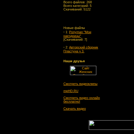
Всего файлов: 268
Всего категорий: 5
Скачиваний: 5122
Новые файлы
·
1:
Ponyman "Мои
наездницы"
[Скачиваний: 7]
·
2:
Авторский сборник
Пластуна ч 3.
[Скачиваний: 10]
·
3:
Авторский сборник
Наши друзья
Пластуна ч 2.
[Скачиваний: 10]
·
4:
Авторский сборник
Пластуна ч 1.
[Скачиваний: 17]
Смотреть видеоклипы
·
mpHD.RU
5:
Альманах "Бой-
девка" № 1 2014
Смотреть видео онлайн
[Скачиваний: 20]
бесплатно!
·
6:
Валькирия № 4 2014
Скачать видео
[Скачиваний: 32]
·
7:
Бойцовые Киски № 4.
2014
[Скачиваний: 15]
·
8:
Валькирия № 3 2014