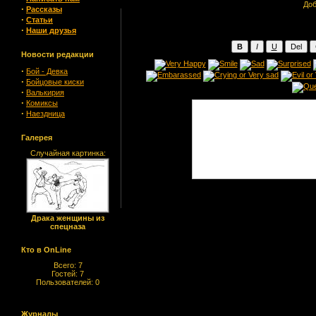
Доб
·
Рассказы
·
Статьи
·
Наши друзья
Новости редакции
·
Бой - Девка
·
Бойцовые киски
·
Валькирия
·
Комиксы
·
Наездница
Галерея
Случайная картинка:
Драка женщины из
спецназа
Кто в OnLine
Всего: 7
Гостей: 7
Пользователей: 0
Журналы