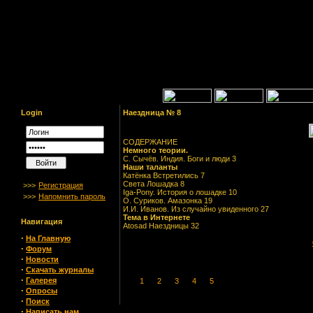
Login
Наездница № 8
СОДЕРЖАНИЕ
Немного теории.
С. Сычёв. Индия. Боги и люди 3
Наши таланты
Катёнка Встретились 7
Света Лошадка 8
>>>
Регистрация
Iga-Pony. История о лошадке 10
>>>
Напомнить пароль
О. Суриков. Амазонка 19
И.И. Иванов. Из случайно увиденного 27
Тема в Интернете
Навигация
Atosad Наездницы 32
·
На Главную
·
Форум
·
Новости
·
Скачать журналы
·
Галерея
1
2
3
4
5
·
Опросы
·
Поиск
·
Написать нам