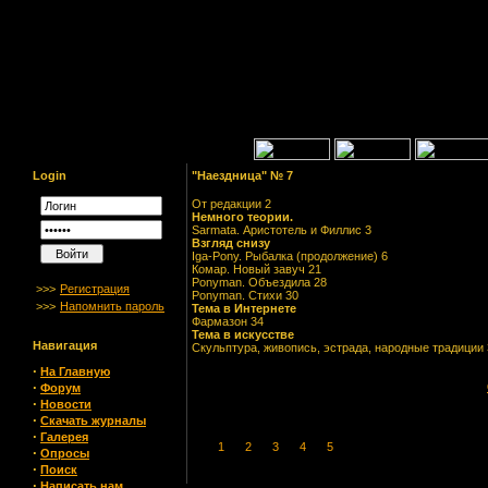
Login
"Наездница" № 7
От редакции 2
Немного теории.
Sarmata. Аристотель и Филлис 3
Взгляд снизу
Iga-Pony. Рыбалка (продолжение) 6
Комар. Новый завуч 21
Ponyman. Объездила 28
>>>
Регистрация
Ponyman. Стихи 30
>>>
Напомнить пароль
Тема в Интернете
Фармазон 34
Тема в искусстве
Навигация
Скульптура, живопись, эстрада, народные традиции 
·
На Главную
·
Форум
·
Новости
·
Скачать журналы
·
Галерея
1
2
3
4
5
·
Опросы
·
Поиск
·
Написать нам