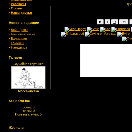
·
Рассказы
Доб
·
Статьи
·
Наши друзья
Новости редакции
·
Бой - Девка
·
Бойцовые киски
·
Валькирия
·
Комиксы
·
Наездница
Галерея
Случайная картинка:
Массажистка
Кто в OnLine
Всего: 8
Гостей: 8
Пользователей: 0
Журналы